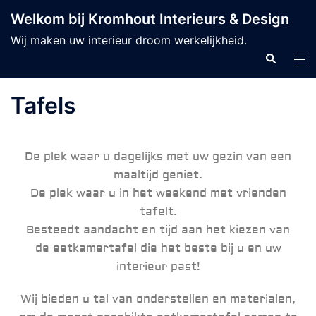
Welkom bij Kromhout Interieurs & Design
Wij maken uw interieur droom werkelijkheid.
Tafels
De plek waar u dagelijks met uw gezin van een
maaltijd geniet.
De plek waar u in het weekend met vrienden
tafelt.
Besteedt aandacht en tijd aan het kiezen van
de eetkamertafel die het beste bij u en uw
interieur past!
Wij bieden u tal van onderstellen en materialen,