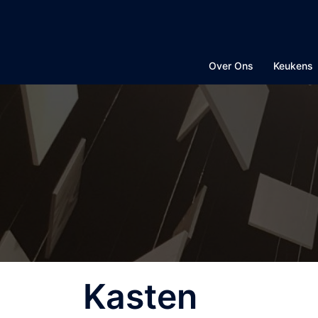
Ga
naar
de
inhoud
Over Ons
Keukens
Kasten