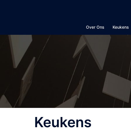
Ga
naar
de
inhoud
Over Ons
Keukens
Keukens